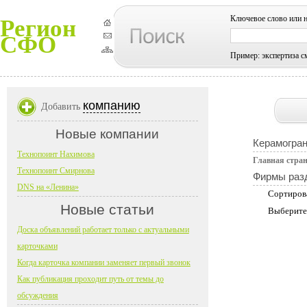
Ключевое слово или 
Регион
СФО
Пример: экспертиза с
компанию
Добавить
Новые компании
Керамогран
Технопоинт Нахимова
Главная стра
Технопоинт Смирнова
Фирмы раз
DNS на «Ленина»
Сортиров
Новые статьи
Выберите
Доска объявлений работает только с актуальными
карточками
Когда карточка компании заменяет первый звонок
Как публикация проходит путь от темы до
обсуждения