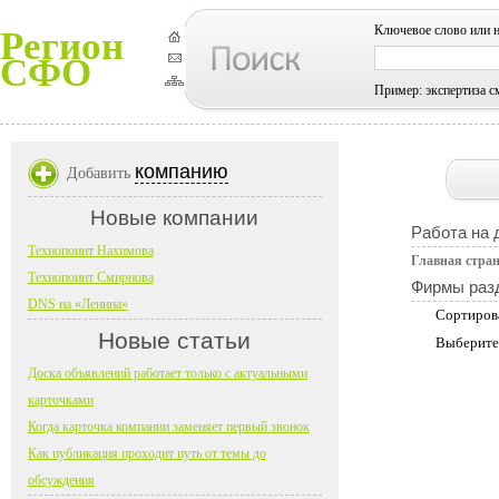
Ключевое слово или 
Регион
СФО
Пример: экспертиза с
компанию
Добавить
Новые компании
Работа на 
Технопоинт Нахимова
Главная стра
Технопоинт Смирнова
Фирмы раз
DNS на «Ленина»
Сортиров
Новые статьи
Выберите
Доска объявлений работает только с актуальными
карточками
Когда карточка компании заменяет первый звонок
Как публикация проходит путь от темы до
обсуждения