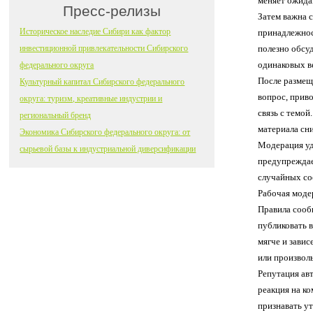
меняет ожида
Пресс-релизы
Затем важна 
Историческое наследие Сибири как фактор
принадлежност
инвестиционной привлекательности Сибирского
полезно обсу
одинаковых в
федерального округа
После размещ
Культурный капитал Сибирского федерального
вопрос, прив
округа: туризм, креативные индустрии и
связь с темо
региональный бренд
материала сни
Экономика Сибирского федерального округа: от
Модерация уд
сырьевой базы к индустриальной диверсификации
предупреждае
случайных со
Рабочая модер
Правила сооб
публиковать 
мягче и завис
или произвол
Репутация авт
реакция на к
признавать у