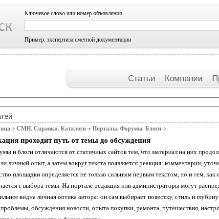
Ключевое слово или номер объявления
Пример: экспертиза сметной документации
Статьи
Компании
П
атей
ница
СМИ. Справки. Каталоги
Порталы. Форумы. Блоги
ация проходит путь от темы до обсуждения
мы и блоги отличаются от статичных сайтов тем, что материал на них продолж
и личный опыт, а затем вокруг текста появляется реакция: комментарии, уточ
тво площадки определяется не только сильным первым текстом, но и тем, как
нается с выбора темы. На портале редакция или администраторы могут распред
сильнее видна личная оптика автора: он сам выбирает повестку, стиль и глубин
 проблемы, обсуждения новости, опыта покупки, ремонта, путешествия, настр