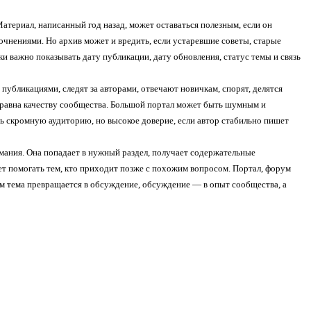
териал, написанный год назад, может оставаться полезным, если он
очнениями. Но архив может и вредить, если устаревшие советы, старые
 важно показывать дату публикации, дату обновления, статус темы и связь
убликациями, следят за авторами, отвечают новичкам, спорят, делятся
 равна качеству сообщества. Большой портал может быть шумным и
ь скромную аудиторию, но высокое доверие, если автор стабильно пишет
имания. Она попадает в нужный раздел, получает содержательные
ет помогать тем, кто приходит позже с похожим вопросом. Портал, форум
ром тема превращается в обсуждение, обсуждение — в опыт сообщества, а