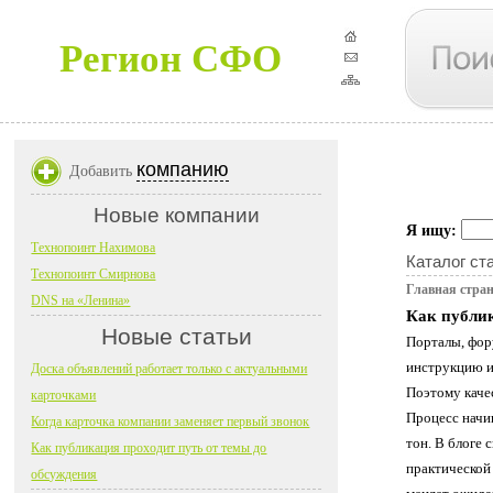
Регион СФО
компанию
Добавить
Новые компании
Я ищу:
Технопоинт Нахимова
Каталог ст
Технопоинт Смирнова
Главная стра
DNS на «Ленина»
Как публик
Новые статьи
Порталы, фору
инструкцию ил
Доска объявлений работает только с актуальными
Поэтому качес
карточками
Процесс начи
Когда карточка компании заменяет первый звонок
тон. В блоге 
Как публикация проходит путь от темы до
практической
обсуждения