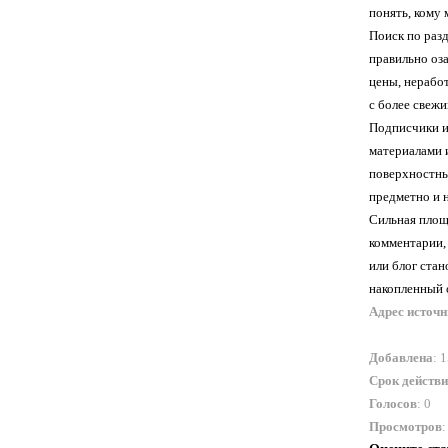
понять, кому 
Поиск по раз
правильно оза
цены, нерабо
с более свеж
Подписчики и
материалами 
поверхностны
предметно и 
Сильная площа
комментарии,
или блог стан
накопленный 
Адрес источ
Добавлена
: 
Срок действ
Голосов
: 0
Просмотров
: