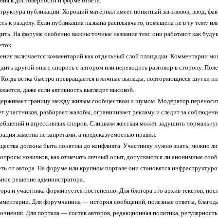
ния к достоверности и форме ответа.
структура публикации. Хороший материал имеет понятный заголовок, ввод, фа
ь к разделу. Если публикация названа расплывчато, помещена не в ту тему ил
дить. На форуме особенно важны точные названия тем: они работают как буду
еток.
ения включается комментарий как отдельный слой площадки. Комментарии мо
одить другой опыт, спорить с автором или переводить разговор в сторону. По
й. Когда ветка быстро превращается в личные выпады, повторяющиеся шутки 
жается, даже если активность выглядит высокой.
ерживает границу между живым сообществом и шумом. Модератор переносит т
т участников, разбирает жалобы, ограничивает рекламу и следит за соблюден
общений и агрессивных споров. Слишком жёсткая может задушить нормальную
ация заметна не запретами, а предсказуемостью правил.
щества должны быть понятны до конфликта. Участнику нужно знать, можно ли р
вопросы новичков, как отмечать личный опыт, допускаются ли анонимные сооб
еть от автора. На форуме или крупном портале они становятся инфраструктуро
ьное решение администратора.
ора и участника формируется постепенно. Для блогера это архив текстов, пос
омментарии. Для форумчанина — история сообщений, полезные ответы, благода
точнения. Для портала — состав авторов, редакционная политика, регулярност