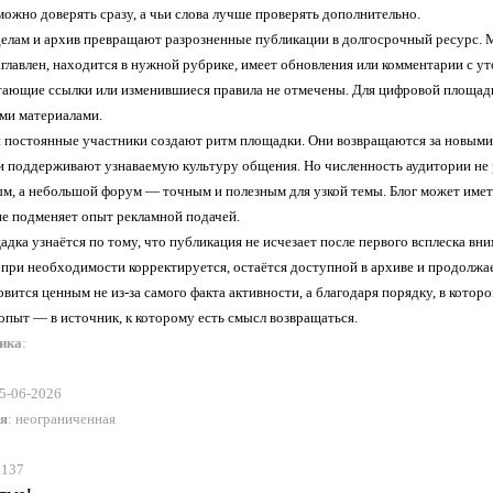
можно доверять сразу, а чьи слова лучше проверять дополнительно.
делам и архив превращают разрозненные публикации в долгосрочный ресурс. Ма
главлен, находится в нужной рубрике, имеет обновления или комментарии с ут
тающие ссылки или изменившиеся правила не отмечены. Для цифровой площадки
ими материалами.
 постоянные участники создают ритм площадки. Они возвращаются за новыми п
и поддерживают узнаваемую культуру общения. Но численность аудитории не
м, а небольшой форум — точным и полезным для узкой темы. Блог может имет
не подменяет опыт рекламной подачей.
дка узнаётся по тому, что публикация не исчезает после первого всплеска вн
 при необходимости корректируется, остаётся доступной в архиве и продолжа
овится ценным не из-за самого факта активности, а благодаря порядку, в кото
опыт — в источник, к которому есть смысл возвращаться.
ника
:
15-06-2026
ия
: неограниченная
 137