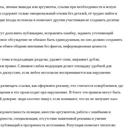
кты, личные выводы или аргументы, ссылки при необходимости и ясную
и содержит только эмоциональный отклик без деталей, её трудно найти и
щие входы из поиска и помогают другим участникам не создавать десятки
гут дополнять публикацию, исправлять ошибку, задавать уточняющий
лезное обсуждение не обязано быть единодушным, но оно должно сохранять
или обмен общими мнениями без фактов, информационная ценность
емы в подходящие разделы, удаляет спам, закрывает дубли,
ием правил. Слишком слабая модерация делает площадку удобной для
 дискуссию, если любое несогласие воспринимается как нарушение.
азмещать ссылки, как оформлять рекламу, что считается оскорблением, где
щения и что происходит при нарушениях. В блоге эти правила могут быть
й доверия: люди охотнее пишут, если понимают, что их не заглушит хаос
ледовательность позиции, качество аргументов, работа с ошибками и
рности, специализация, отсутствие навязчивой рекламы и умение
ь публикаций и прозрачность источников. Репутация помогает читателю