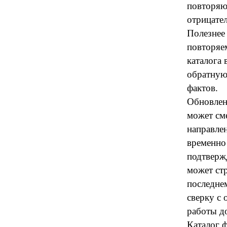
повторяю
отрицате
Полезнее 
повторяе
каталога 
обратную
фактов.
Обновлен
может сме
направлен
временно 
подтверж
может стр
последне
сверку с 
работы до
Каталог 