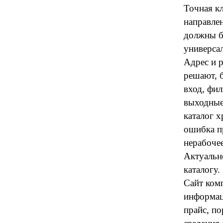
Точная к
направле
должны б
универсал
Адрес и 
решают, б
вход, фил
выходные
каталог х
ошибка пр
нерабочее
Актуальн
каталогу.
Сайт ком
информац
прайс, по