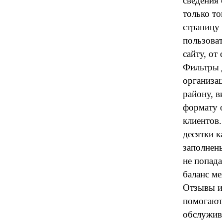
сведения
только то
страницу
пользоват
сайту, от
Фильтры 
организа
району, в
формату о
клиентов
десятки 
заполнен
не попад
баланс м
Отзывы и
помогают 
обслужив