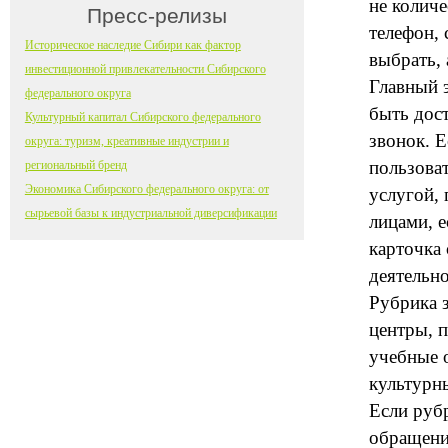
не количе
Пресс-релизы
телефон,
Историческое наследие Сибири как фактор
выбрать, 
инвестиционной привлекательности Сибирского
Главный 
федерального округа
быть дос
Культурный капитал Сибирского федерального
звонок. Е
округа: туризм, креативные индустрии и
пользоват
региональный бренд
Экономика Сибирского федерального округа: от
услугой, 
сырьевой базы к индустриальной диверсификации
лицами, е
карточка 
деятельн
Рубрика 
центры, 
учебные 
культурн
Если руб
обращени