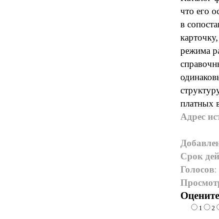
что его 
в сопост
карточку,
режима р
справочн
одинаков
структуру
платных 
Адрес ис
Добавле
Срок дей
Голосов
:
Просмот
Оцените
1
2