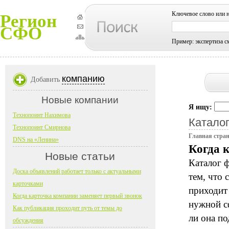
Ключевое слово или 
Регион
СФО
Пример: экспертиза с
компанию
Добавить
Новые компании
Я ищу:
Технопоинт Нахимова
Каталог
Технопоинт Смирнова
Главная стра
DNS на «Ленина»
Когда 
Новые статьи
Каталог 
Доска объявлений работает только с актуальными
тем, что 
карточками
приходит 
Когда карточка компании заменяет первый звонок
нужной сф
Как публикация проходит путь от темы до
ли она по
обсуждения