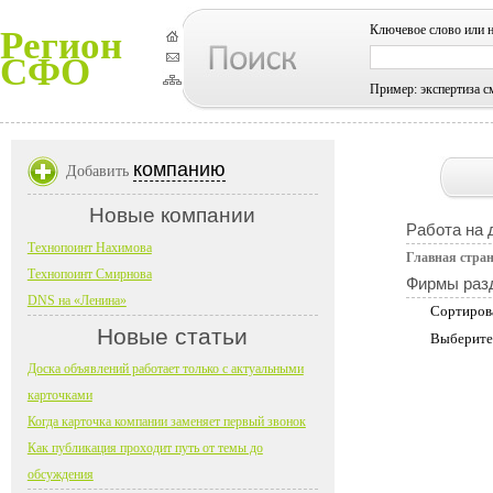
Ключевое слово или 
Регион
СФО
Пример: экспертиза с
компанию
Добавить
Новые компании
Работа на 
Технопоинт Нахимова
Главная стра
Технопоинт Смирнова
Фирмы раз
DNS на «Ленина»
Сортиров
Новые статьи
Выберите
Доска объявлений работает только с актуальными
карточками
Когда карточка компании заменяет первый звонок
Как публикация проходит путь от темы до
обсуждения