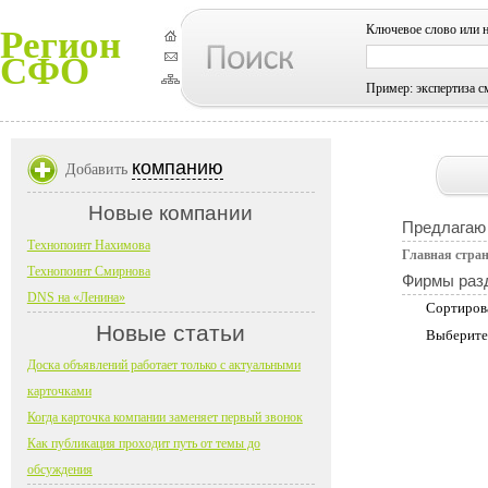
Ключевое слово или 
Регион
СФО
Пример: экспертиза с
компанию
Добавить
Новые компании
Предлагаю 
Технопоинт Нахимова
Главная стра
Технопоинт Смирнова
Фирмы раз
DNS на «Ленина»
Сортиров
Новые статьи
Выберите
Доска объявлений работает только с актуальными
карточками
Когда карточка компании заменяет первый звонок
Как публикация проходит путь от темы до
обсуждения