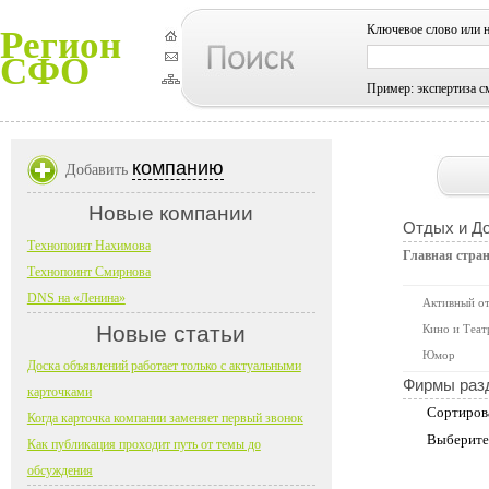
Ключевое слово или 
Регион
СФО
Пример: экспертиза с
компанию
Добавить
Новые компании
Отдых и До
Технопоинт Нахимова
Главная стра
Технопоинт Смирнова
DNS на «Ленина»
Активный о
Новые статьи
Кино и Теат
Юмор
Доска объявлений работает только с актуальными
Фирмы раз
карточками
Сортиров
Когда карточка компании заменяет первый звонок
Выберите
Как публикация проходит путь от темы до
обсуждения