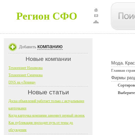
Регион СФО
компанию
Добавить
Новые компании
Мода. Крас
Технопоинт Нахимова
Главная стра
Технопоинт Смирнова
Фирмы раз
DNS на «Ленина»
Сортиров
Новые статьи
Выберите
Доска объявлений работает только с актуальными
карточками
Когда карточка компании заменяет первый звонок
Как публикация проходит путь от темы до
обсуждения