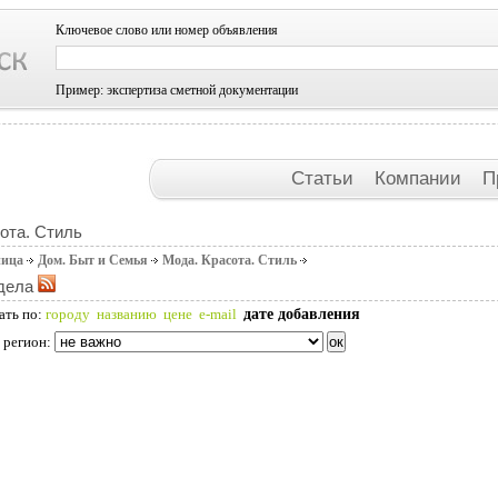
Ключевое слово или номер объявления
Пример: экспертиза сметной документации
Статьи
Компании
П
ота. Стиль
ница
Дом. Быт и Семья
Мода. Красота. Стиль
дела
дате добавления
ать по:
городу
названию
цене
e-mail
 регион: