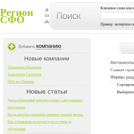
Ключевое слово или 
Регион
СФО
Пример: экспертиза с
компанию
Добавить
Новые компании
Автошколы
Технопоинт Нахимова
Главная стра
Технопоинт Смирнова
Фирмы раз
DNS на «Ленина»
Сортиров
Новые статьи
Выберите
Доска объявлений работает только с актуальными
карточками
Когда карточка компании заменяет первый звонок
Как публикация проходит путь от темы до
обсуждения