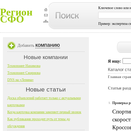
Ключевое слово или 
Регион
СФО
Пример: экспертиза с
компанию
Добавить
Новые компании
Я ищу:
Технопоинт Нахимова
Каталог ст
Технопоинт Смирнова
Главная стра
DNS на «Ленина»
Новые статьи
Статьи раз
Доска объявлений работает только с актуальными
Проверка р
1.
карточками
Спорти
Когда карточка компании заменяет первый звонок
скорост
Как публикация проходит путь от темы до
обсуждения
Кроссов