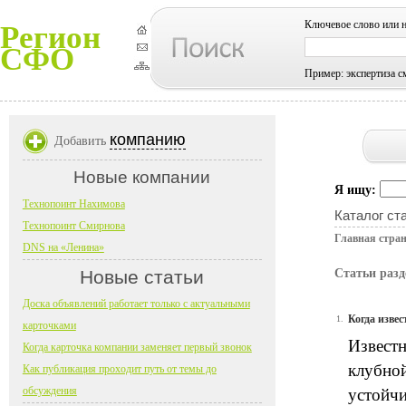
Ключевое слово или 
Регион
СФО
Пример: экспертиза с
компанию
Добавить
Новые компании
Я ищу:
Технопоинт Нахимова
Каталог ст
Технопоинт Смирнова
Главная стра
DNS на «Ленина»
Новые статьи
Статьи разд
Доска объявлений работает только с актуальными
Когда изве
1.
карточками
Известн
Когда карточка компании заменяет первый звонок
клубной
Как публикация проходит путь от темы до
обсуждения
устойчи