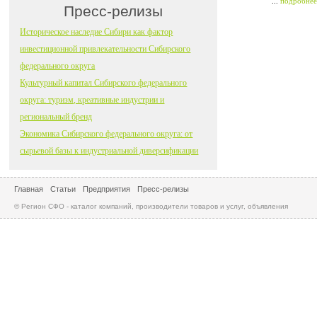
...
подробнее
Пресс-релизы
Историческое наследие Сибири как фактор
инвестиционной привлекательности Сибирского
федерального округа
Культурный капитал Сибирского федерального
округа: туризм, креативные индустрии и
региональный бренд
Экономика Сибирского федерального округа: от
сырьевой базы к индустриальной диверсификации
Главная
Статьи
Предприятия
Пресс-релизы
© Регион СФО - каталог компаний, производители товаров и услуг, объявления