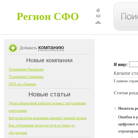
Регион СФО
компанию
Добавить
Новые компании
Я ищу:
Технопоинт Нахимова
Каталог ст
Технопоинт Смирнова
Главная стра
DNS на «Ленина»
Новые статьи
Статьи разд
Доска объявлений работает только с актуальными
Носитель р
1.
карточками
Ошибка в р
Когда карточка компании заменяет первый звонок
цифровое о
Как публикация проходит путь от темы до
отреагиров
обсуждения