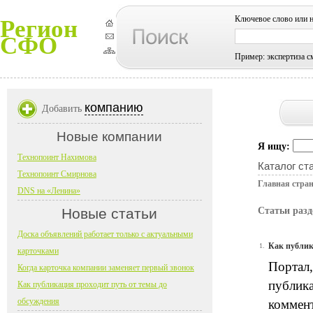
Ключевое слово или 
Регион
СФО
Пример: экспертиза с
компанию
Добавить
Новые компании
Я ищу:
Технопоинт Нахимова
Каталог ст
Технопоинт Смирнова
Главная стра
DNS на «Ленина»
Новые статьи
Статьи раз
Доска объявлений работает только с актуальными
Как публик
1.
карточками
Портал,
Когда карточка компании заменяет первый звонок
публика
Как публикация проходит путь от темы до
обсуждения
коммент