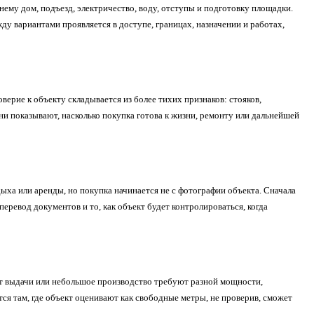
нему дом, подъезд, электричество, воду, отступы и подготовку площадки.
ду вариантами проявляется в доступе, границах, назначении и работах,
оверие к объекту складывается из более тихих признаков: стояков,
ни показывают, насколько покупка готова к жизни, ремонту или дальнейшей
ха или аренды, но покупка начинается не с фотографии объекта. Сначала
еревод документов и то, как объект будет контролироваться, когда
кт выдачи или небольшое производство требуют разной мощности,
ся там, где объект оценивают как свободные метры, не проверив, сможет