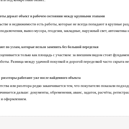
оты держат объект в рабочем состоянии между крупными этапами
ьстве и недвижимости есть работы, которые не всегда попадают в крупные раз
подключения, вывоз мусора, геодезия, закладные, наружный свет, автоматика
ют по узлам, которые нельзя заменить без большой переделки
оценивается только как площадь с участком: за внешним видом стоят фундамент
боты. Разница между удачной покупкой и дорогой переделкой часто скрыта не в
и риэлторы работают уже после найденного объекта
нтства или риэлтора редко заканчивается тем, что покупателю показали подхо
ачинается дальше: документы, обременения, аванс, задаток, расчёты, регистр
 и оформлением.