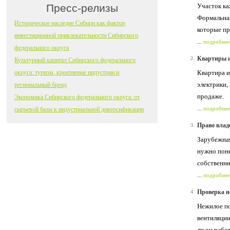
Пресс-релизы
Участок ка
Формальная
Историческое наследие Сибири как фактор
которые пр
инвестиционной привлекательности Сибирского
...
подробнее
федерального округа
Квартиры и
2.
Культурный капитал Сибирского федерального
округа: туризм, креативные индустрии и
Квартира и
электрики,
региональный бренд
продаже.
Экономика Сибирского федерального округа: от
...
подробнее
сырьевой базы к индустриальной диверсификации
Право влад
3.
Зарубежная
нужно поня
собственни
...
подробнее
Проверка н
4.
Нежилое по
вентиляции
ли он рабо