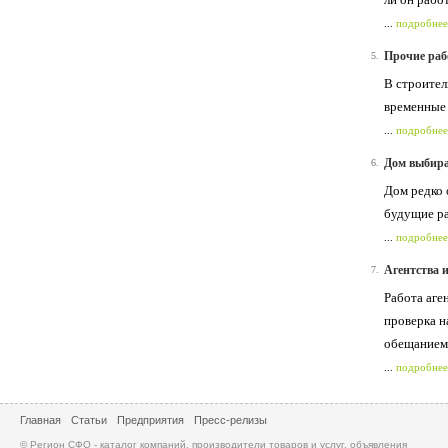
...
подробнее
Прочие раб
5.
В строител
временные 
...
подробнее
Дом выбира
6.
Дом редко 
будущие ра
...
подробнее
Агентства 
7.
Работа аге
проверка н
обещанием
...
подробнее
Главная
Статьи
Предприятия
Пресс-релизы
© Регион СФО - каталог компаний, производители товаров и услуг, объявления