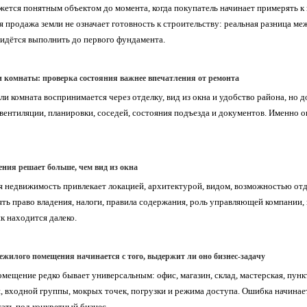
жется понятным объектом до момента, когда покупатель начинает примерять к 
 продажа земли не означает готовность к строительству: реальная разница меж
идётся выполнить до первого фундамента.
 комнаты: проверка состояния важнее впечатления от ремонта
ли комната воспринимается через отделку, вид из окна и удобство района, но д
 вентиляции, планировки, соседей, состояния подъезда и документов. Именно о
ения решает больше, чем вид из окна
 недвижимость привлекает локацией, архитектурой, видом, возможностью отды
ть право владения, налоги, правила содержания, роль управляющей компании, п
к находится далеко.
ежилого помещения начинается с того, выдержит ли оно бизнес-задачу
мещение редко бывает универсальным: офис, магазин, склад, мастерская, пун
, входной группы, мокрых точек, погрузки и режима доступа. Ошибка начинает
тать под конкретный бизнес.