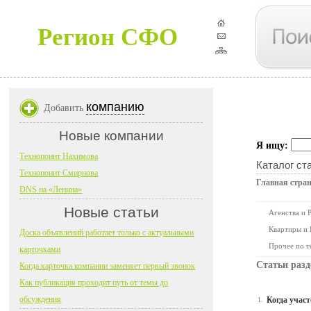
Регион СФО
компанию
Добавить
Новые компании
Я ищу:
Технопоинт Нахимова
Каталог ст
Технопоинт Смирнова
Главная стра
DNS на «Ленина»
Новые статьи
Агенства и 
Квартиры и
Доска объявлений работает только с актуальными
Прочее по т
карточками
Статьи раз
Когда карточка компании заменяет первый звонок
Как публикация проходит путь от темы до
обсуждения
Когда участ
1.