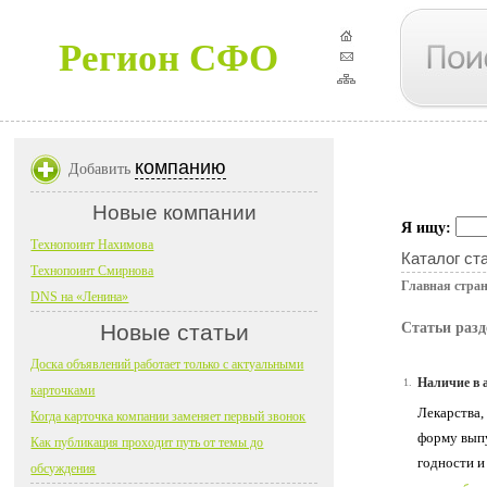
Регион СФО
компанию
Добавить
Новые компании
Я ищу:
Технопоинт Нахимова
Каталог ст
Технопоинт Смирнова
Главная стра
DNS на «Ленина»
Новые статьи
Статьи разд
Доска объявлений работает только с актуальными
Наличие в 
1.
карточками
Лекарства,
Когда карточка компании заменяет первый звонок
форму выпу
Как публикация проходит путь от темы до
годности и
обсуждения