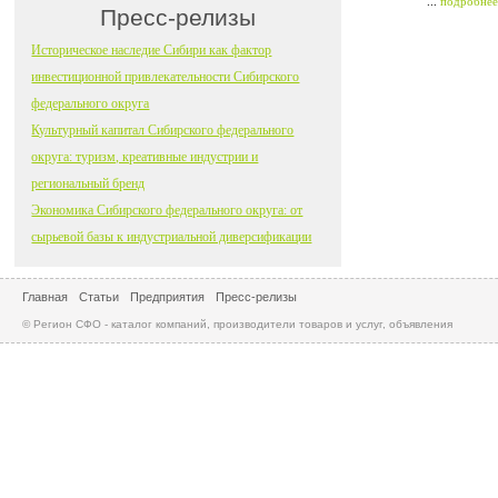
...
подробнее
Пресс-релизы
Историческое наследие Сибири как фактор
инвестиционной привлекательности Сибирского
федерального округа
Культурный капитал Сибирского федерального
округа: туризм, креативные индустрии и
региональный бренд
Экономика Сибирского федерального округа: от
сырьевой базы к индустриальной диверсификации
Главная
Статьи
Предприятия
Пресс-релизы
© Регион СФО - каталог компаний, производители товаров и услуг, объявления