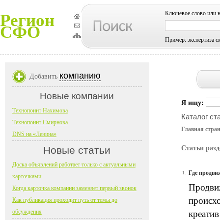
Ключевое слово или 
Регион
СФО
Пример: экспертиза с
компанию
Добавить
Новые компании
Я ищу:
Технопоинт Нахимова
Каталог ст
Технопоинт Смирнова
Главная стра
DNS на «Ленина»
Новые статьи
Статьи разд
Доска объявлений работает только с актуальными
Где продви
1.
карточками
Продвиж
Когда карточка компании заменяет первый звонок
происхо
Как публикация проходит путь от темы до
обсуждения
креатив