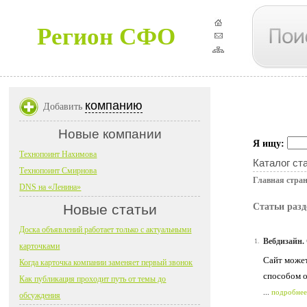
Регион СФО
компанию
Добавить
Новые компании
Я ищу:
Технопоинт Нахимова
Каталог ст
Технопоинт Смирнова
Главная стра
DNS на «Ленина»
Новые статьи
Статьи разд
Доска объявлений работает только с актуальными
Вебдизайн.
1.
карточками
Сайт может
Когда карточка компании заменяет первый звонок
способом о
Как публикация проходит путь от темы до
...
подробнее
обсуждения