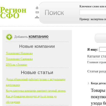
Ключевое слово или 
Регион
СФО
Пример: экспертиза с
компанию
Добавить
Новые компании
Я ищу:
Технопоинт Нахимова
Каталог ст
Технопоинт Смирнова
Главная стра
DNS на «Ленина»
Новые статьи
Статьи разд
Доска объявлений работает только с актуальными
Когда детс
1.
карточками
Товары 
Когда карточка компании заменяет первый звонок
покупки
Как публикация проходит путь от темы до
обсуждения
ухода б