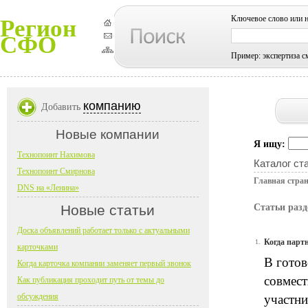
Ключевое слово или 
Регион
СФО
Пример: экспертиза с
компанию
Добавить
Новые компании
Я ищу:
Технопоинт Нахимова
Каталог ст
Технопоинт Смирнова
Главная стра
DNS на «Ленина»
Новые статьи
Статьи разд
Доска объявлений работает только с актуальными
Когда партн
1.
карточками
В готов
Когда карточка компании заменяет первый звонок
совмест
Как публикация проходит путь от темы до
обсуждения
участни