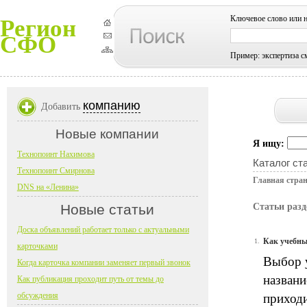
Ключевое слово или 
Регион
СФО
Пример: экспертиза с
компанию
Добавить
Новые компании
Я ищу:
Технопоинт Нахимова
Каталог ст
Технопоинт Смирнова
Главная стра
DNS на «Ленина»
Новые статьи
Статьи разд
Доска объявлений работает только с актуальными
Как учебны
1.
карточками
Выбор у
Когда карточка компании заменяет первый звонок
названи
Как публикация проходит путь от темы до
обсуждения
приходи