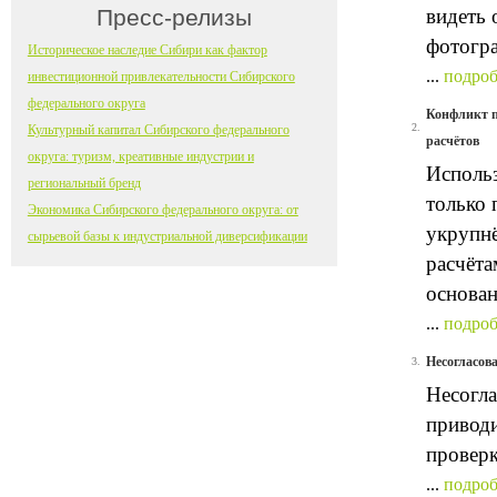
Пресс-релизы
видеть 
фотогра
Историческое наследие Сибири как фактор
...
подроб
инвестиционной привлекательности Сибирского
федерального округа
Конфликт п
2.
Культурный капитал Сибирского федерального
расчётов
округа: туризм, креативные индустрии и
Исполь
региональный бренд
только 
Экономика Сибирского федерального округа: от
укрупн
сырьевой базы к индустриальной диверсификации
расчёта
основан
...
подроб
Несогласов
3.
Несогл
приводи
проверк
...
подроб