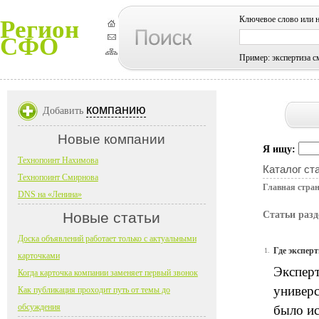
Ключевое слово или 
Регион
СФО
Пример: экспертиза с
компанию
Добавить
Новые компании
Я ищу:
Технопоинт Нахимова
Каталог ст
Технопоинт Смирнова
Главная стра
DNS на «Ленина»
Новые статьи
Статьи разд
Доска объявлений работает только с актуальными
Где экспер
1.
карточками
Эксперт
Когда карточка компании заменяет первый звонок
универ
Как публикация проходит путь от темы до
обсуждения
было ис