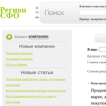
Ключевое слово или 
Регион
СФО
Пример: экспертиза с
компанию
Добавить
Новые компании
Я ищу:
Технопоинт Нахимова
Каталог ст
Технопоинт Смирнова
Главная стра
DNS на «Ленина»
Новые статьи
Статьи раз
Доска объявлений работает только с актуальными
Когда прод
1.
карточками
Продово
Когда карточка компании заменяет первый звонок
марке, 
Как публикация проходит путь от темы до
обсуждения
покупок