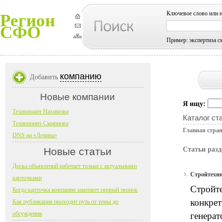
Ключевое слово или 
Регион
СФО
Пример: экспертиза с
компанию
Добавить
Новые компании
Я ищу:
Технопоинт Нахимова
Каталог ст
Технопоинт Смирнова
Главная стра
DNS на «Ленина»
Новые статьи
Статьи разд
Доска объявлений работает только с актуальными
Стройтехни
1.
карточками
Стройте
Когда карточка компании заменяет первый звонок
конкрет
Как публикация проходит путь от темы до
обсуждения
генерат