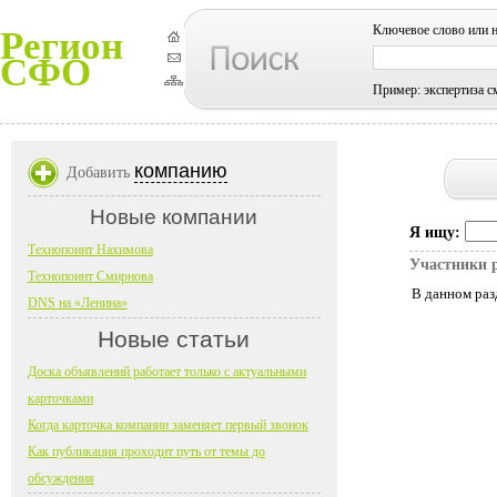
Ключевое слово или 
Регион
СФО
Пример: экспертиза с
компанию
Добавить
Новые компании
Я ищу:
Технопоинт Нахимова
Участники 
Технопоинт Смирнова
В данном раз
DNS на «Ленина»
Новые статьи
Доска объявлений работает только с актуальными
карточками
Когда карточка компании заменяет первый звонок
Как публикация проходит путь от темы до
обсуждения