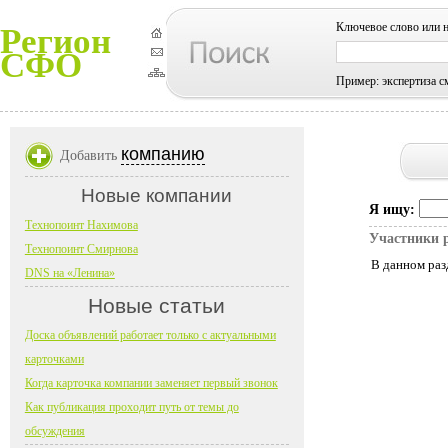
Ключевое слово или 
Регион
СФО
Пример: экспертиза с
компанию
Добавить
Новые компании
Я ищу:
Технопоинт Нахимова
Участники 
Технопоинт Смирнова
В данном раз
DNS на «Ленина»
Новые статьи
Доска объявлений работает только с актуальными
карточками
Когда карточка компании заменяет первый звонок
Как публикация проходит путь от темы до
обсуждения