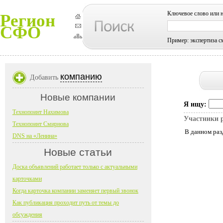
Ключевое слово или 
Регион
СФО
Пример: экспертиза с
компанию
Добавить
Новые компании
Я ищу:
Технопоинт Нахимова
Участники 
Технопоинт Смирнова
В данном раз
DNS на «Ленина»
Новые статьи
Доска объявлений работает только с актуальными
карточками
Когда карточка компании заменяет первый звонок
Как публикация проходит путь от темы до
обсуждения