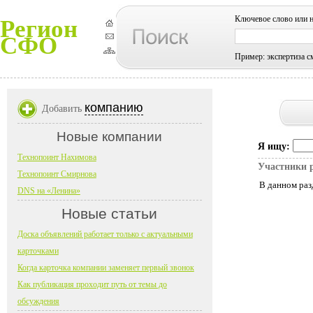
Ключевое слово или 
Регион
СФО
Пример: экспертиза с
компанию
Добавить
Новые компании
Я ищу:
Технопоинт Нахимова
Участники 
Технопоинт Смирнова
В данном раз
DNS на «Ленина»
Новые статьи
Доска объявлений работает только с актуальными
карточками
Когда карточка компании заменяет первый звонок
Как публикация проходит путь от темы до
обсуждения