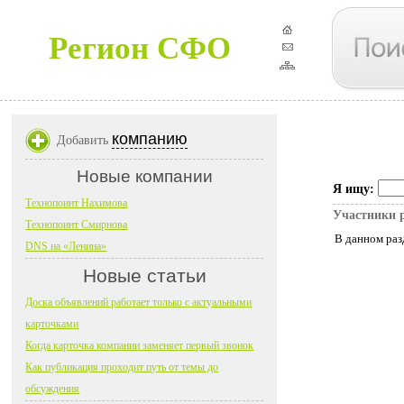
Регион СФО
компанию
Добавить
Новые компании
Я ищу:
Технопоинт Нахимова
Участники 
Технопоинт Смирнова
В данном раз
DNS на «Ленина»
Новые статьи
Доска объявлений работает только с актуальными
карточками
Когда карточка компании заменяет первый звонок
Как публикация проходит путь от темы до
обсуждения