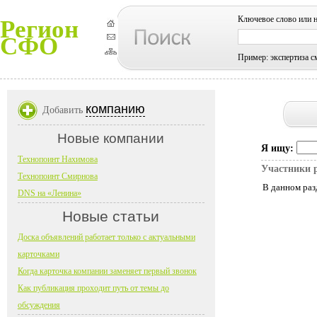
Ключевое слово или 
Регион
СФО
Пример: экспертиза с
компанию
Добавить
Новые компании
Я ищу:
Технопоинт Нахимова
Участники 
Технопоинт Смирнова
В данном раз
DNS на «Ленина»
Новые статьи
Доска объявлений работает только с актуальными
карточками
Когда карточка компании заменяет первый звонок
Как публикация проходит путь от темы до
обсуждения