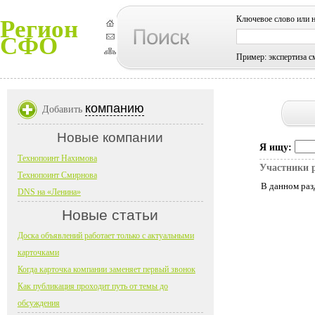
Ключевое слово или 
Регион
СФО
Пример: экспертиза с
компанию
Добавить
Новые компании
Я ищу:
Технопоинт Нахимова
Участники 
Технопоинт Смирнова
В данном раз
DNS на «Ленина»
Новые статьи
Доска объявлений работает только с актуальными
карточками
Когда карточка компании заменяет первый звонок
Как публикация проходит путь от темы до
обсуждения