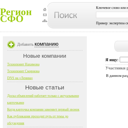
Ключевое слово или 
Регион
СФО
Пример: экспертиза с
компанию
Добавить
Новые компании
Я ищу:
Технопоинт Нахимова
Участники 
Технопоинт Смирнова
В данном раз
DNS на «Ленина»
Новые статьи
Доска объявлений работает только с актуальными
карточками
Когда карточка компании заменяет первый звонок
Как публикация проходит путь от темы до
обсуждения