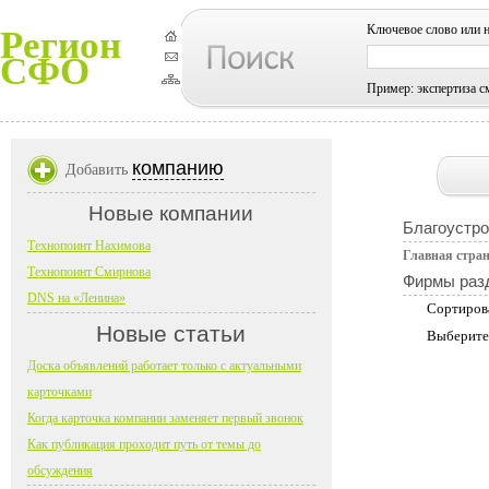
Ключевое слово или 
Регион
СФО
Пример: экспертиза с
компанию
Добавить
Новые компании
Благоустро
Технопоинт Нахимова
Главная стра
Технопоинт Смирнова
Фирмы раз
DNS на «Ленина»
Сортиров
Новые статьи
Выберите
Доска объявлений работает только с актуальными
карточками
Когда карточка компании заменяет первый звонок
Как публикация проходит путь от темы до
обсуждения