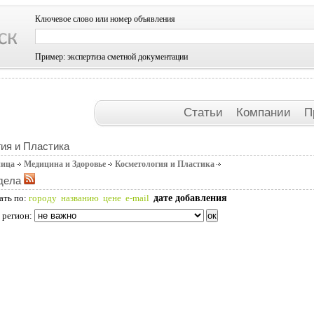
Ключевое слово или номер объявления
Пример: экспертиза сметной документации
Статьи
Компании
П
ия и Пластика
ница
Медицина и Здоровье
Косметология и Пластика
дела
дате добавления
ать по:
городу
названию
цене
e-mail
 регион: