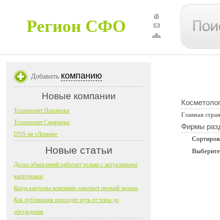
Регион СФО
компанию
Добавить
Новые компании
Косметолог
Технопоинт Нахимова
Главная стра
Технопоинт Смирнова
Фирмы раз
DNS на «Ленина»
Сортиров
Новые статьи
Выберите
Доска объявлений работает только с актуальными
карточками
Когда карточка компании заменяет первый звонок
Как публикация проходит путь от темы до
обсуждения