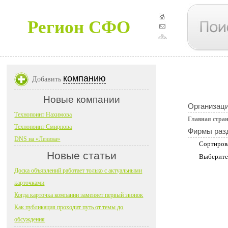
Регион СФО
компанию
Добавить
Новые компании
Организац
Технопоинт Нахимова
Главная стра
Технопоинт Смирнова
Фирмы раз
DNS на «Ленина»
Сортиров
Новые статьи
Выберите
Доска объявлений работает только с актуальными
карточками
Когда карточка компании заменяет первый звонок
Как публикация проходит путь от темы до
обсуждения