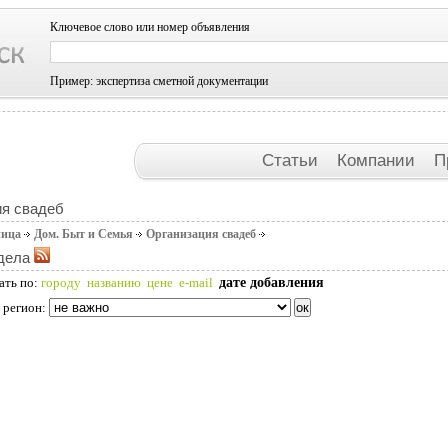
Ключевое слово или номер объявления
Пример: экспертиза сметной документации
Статьи
Компании
П
ия свадеб
ница
Дом. Быт и Семья
Организация свадеб
дела
дате добавления
ать по:
городу
названию
цене
e-mail
 регион: