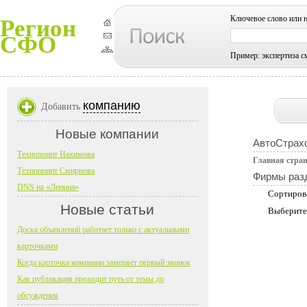
Ключевое слово или 
Регион
СФО
Пример: экспертиза с
компанию
Добавить
Новые компании
АвтоСтрах
Технопоинт Нахимова
Главная стра
Технопоинт Смирнова
Фирмы раз
DNS на «Ленина»
Сортиров
Новые статьи
Выберите
Доска объявлений работает только с актуальными
карточками
Когда карточка компании заменяет первый звонок
Как публикация проходит путь от темы до
обсуждения