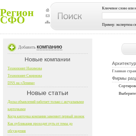
Ключевое слово или 
Регион
СФО
Пример: экспертиза с
компанию
Добавить
Новые компании
Архитектур
Технопоинт Нахимова
Главная стра
Технопоинт Смирнова
Фирмы раз
DNS на «Ленина»
Сортиров
Новые статьи
Выберите
Доска объявлений работает только с актуальными
карточками
Когда карточка компании заменяет первый звонок
Как публикация проходит путь от темы до
обсуждения