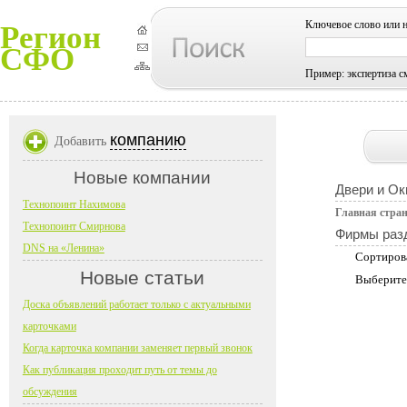
Ключевое слово или 
Регион
СФО
Пример: экспертиза с
компанию
Добавить
Новые компании
Двери и Ок
Технопоинт Нахимова
Главная стра
Технопоинт Смирнова
Фирмы раз
DNS на «Ленина»
Сортиров
Новые статьи
Выберите
Доска объявлений работает только с актуальными
карточками
Когда карточка компании заменяет первый звонок
Как публикация проходит путь от темы до
обсуждения