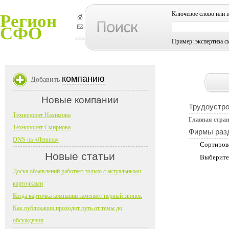
Ключевое слово или 
Регион
СФО
Пример: экспертиза с
компанию
Добавить
Новые компании
Трудоустро
Технопоинт Нахимова
Главная стра
Технопоинт Смирнова
Фирмы раз
DNS на «Ленина»
Сортиров
Новые статьи
Выберите
Доска объявлений работает только с актуальными
карточками
Когда карточка компании заменяет первый звонок
Как публикация проходит путь от темы до
обсуждения