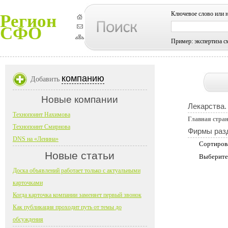
Ключевое слово или 
Регион
СФО
Пример: экспертиза с
компанию
Добавить
Новые компании
Лекарства.
Технопоинт Нахимова
Главная стра
Технопоинт Смирнова
Фирмы раз
DNS на «Ленина»
Сортиров
Новые статьи
Выберите
Доска объявлений работает только с актуальными
карточками
Когда карточка компании заменяет первый звонок
Как публикация проходит путь от темы до
обсуждения