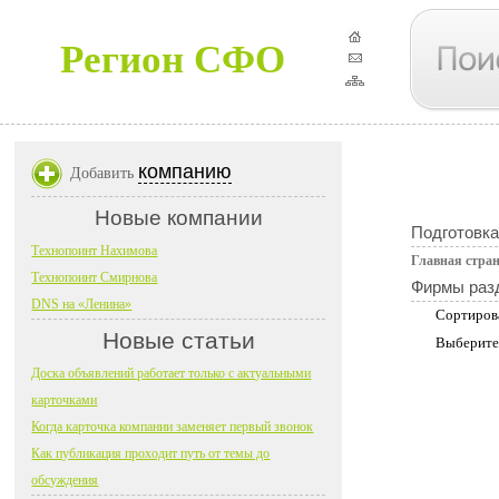
Регион СФО
компанию
Добавить
Новые компании
Подготовка
Технопоинт Нахимова
Главная стра
Технопоинт Смирнова
Фирмы раз
DNS на «Ленина»
Сортиров
Новые статьи
Выберите
Доска объявлений работает только с актуальными
карточками
Когда карточка компании заменяет первый звонок
Как публикация проходит путь от темы до
обсуждения