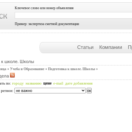
Ключевое слово или номер объявления
Пример: экспертиза сметной документации
Статьи
Компании
П
 к школе. Школы
ница
Учеба и Образование
Подготовка к школе. Школы
дела
цене
ать по:
городу
названию
e-mail
дате добавления
 регион: