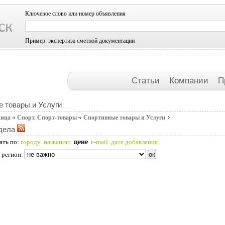
Ключевое слово или номер объявления
Пример: экспертиза сметной документации
Статьи
Компании
П
 товары и Услуги
ница
Спорт. Спорт-товары
Спортивные товары и Услуги
дела
цене
ать по:
городу
названию
e-mail
дате добавления
 регион: