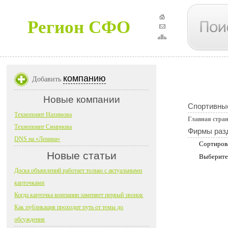
Регион СФО
компанию
Добавить
Новые компании
Спортивные
Технопоинт Нахимова
Главная стра
Технопоинт Смирнова
Фирмы раз
DNS на «Ленина»
Сортиров
Новые статьи
Выберите
Доска объявлений работает только с актуальными
карточками
Когда карточка компании заменяет первый звонок
Как публикация проходит путь от темы до
обсуждения