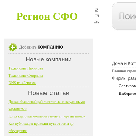
Регион СФО
компанию
Добавить
Новые компании
Дома и Кот
Технопоинт Нахимова
Главная стра
Технопоинт Смирнова
Фирмы раз
DNS на «Ленина»
Сортиров
Новые статьи
Выберите
Доска объявлений работает только с актуальными
карточками
Когда карточка компании заменяет первый звонок
Как публикация проходит путь от темы до
обсуждения