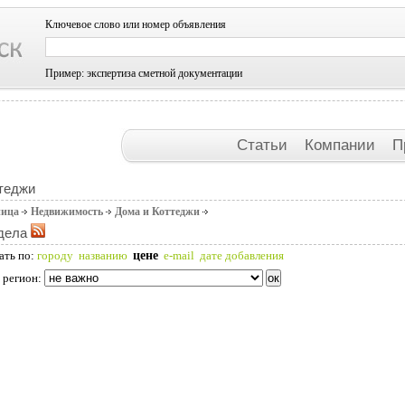
Ключевое слово или номер объявления
Пример: экспертиза сметной документации
Статьи
Компании
П
теджи
ница
Недвижимость
Дома и Коттеджи
дела
цене
ать по:
городу
названию
e-mail
дате добавления
 регион: