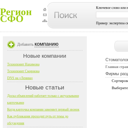
Ключевое слово или 
Регион
СФО
Пример: экспертиза с
компанию
Добавить
Новые компании
Стоматоло
Технопоинт Нахимова
Главная стра
Технопоинт Смирнова
Фирмы раз
DNS на «Ленина»
Сортиров
Новые статьи
Выберите
Доска объявлений работает только с актуальными
карточками
Когда карточка компании заменяет первый звонок
Как публикация проходит путь от темы до
обсуждения