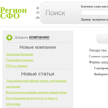
Ключевое слово или 
Регион
СФО
Пример: экспертиза с
компанию
Добавить
Новые компании
Лекарства.
Технопоинт Нахимова
Главная стра
Технопоинт Смирнова
Фирмы раз
DNS на «Ленина»
Сортиров
Новые статьи
Выберите
Доска объявлений работает только с актуальными
карточками
Когда карточка компании заменяет первый звонок
Как публикация проходит путь от темы до
обсуждения