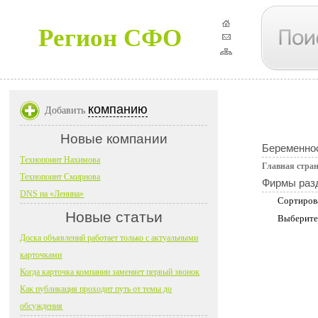
Регион СФО
компанию
Добавить
Новые компании
Беременно
Технопоинт Нахимова
Главная стра
Технопоинт Смирнова
Фирмы раз
DNS на «Ленина»
Сортиров
Новые статьи
Выберите
Доска объявлений работает только с актуальными
карточками
Когда карточка компании заменяет первый звонок
Как публикация проходит путь от темы до
обсуждения