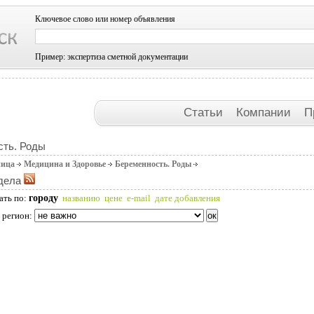
Ключевое слово или номер объявления
Пример: экспертиза сметной документации
Статьи
Компании
П
сть. Роды
ница
Медицина и Здоровье
Беременность. Роды
дела
городу
ать по:
названию
цене
e-mail
дате добавления
 регион: