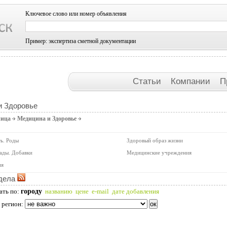
Ключевое слово или номер объявления
Пример: экспертиза сметной документации
Статьи
Компании
П
и Здоровье
ница
Медицина и Здоровье
ь. Роды
Здоровый образ жизни
Бады. Добавки
Медицинские учреждения
ия
дела
городу
ать по:
названию
цене
e-mail
дате добавления
 регион: