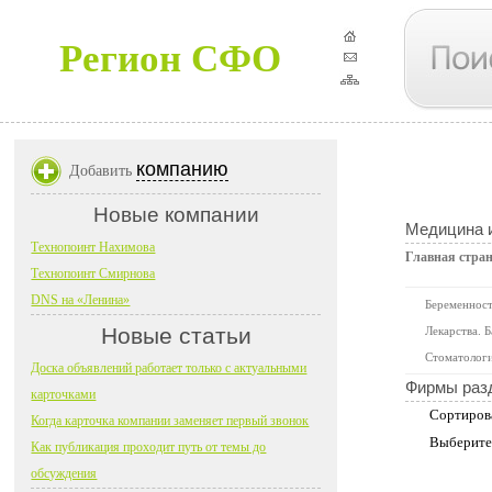
Регион СФО
компанию
Добавить
Новые компании
Медицина 
Технопоинт Нахимова
Главная стра
Технопоинт Смирнова
DNS на «Ленина»
Беременност
Новые статьи
Лекарства. 
Стоматолог
Доска объявлений работает только с актуальными
Фирмы раз
карточками
Сортиров
Когда карточка компании заменяет первый звонок
Выберите
Как публикация проходит путь от темы до
обсуждения