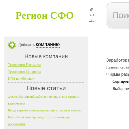
Регион СФО
компанию
Добавить
Новые компании
Заработок 
Технопоинт Нахимова
Главная стра
Технопоинт Смирнова
Фирмы раз
DNS на «Ленина»
Сортиров
Новые статьи
Выберите
Доска объявлений работает только с актуальными
карточками
Когда карточка компании заменяет первый звонок
Как публикация проходит путь от темы до
обсуждения